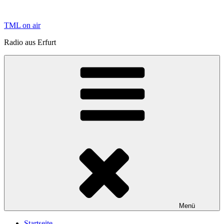
Zum
Inhalt
TML on air
springen
Radio aus Erfurt
Menü
Startseite