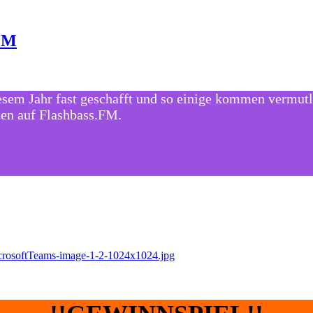
.FM
 diesem Jahr fast geschafft und so einige kommen ver
en auf Flashbass.FM.