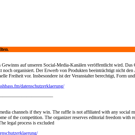
lten
.
es Gewinns auf unseren Social-Media-Kanälen veröffentlicht wird. Das 
zt noch organisiert. Der Erwerb von Produkten beeinträchtigt nicht den
lle Freiheit vor. Insbesondere ist der Veranstalter berechtigt, Form un
flashbass.fm/datenschutzerklaerung/
———————————–
media channels if they win. The raffle is not affiliated with any social 
e of the competition. The organizer reserves editorial freedom with reg
 The legal process is excluded
tenschutzerklaerung/