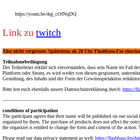
https://youtu.be/4qj_cOfNqDQ
Link zu
twitch
Also nicht vergessen: Spätestens ab 20 Uhr Flashbass.Fm einscha
Teilnahmebedingung
Der Teilnehmer erklärt sich einverstanden, dass sein Name im Fall d
Plattform oder Steam, es wird weder von diesen gesponsert, unterstüt
Gestaltung, des Inhalts und der Form der Gewinnspielaktion redaktione
Bitte lest euch ebenfalls unsere Datenschutzerklärung durch:
https://
———————————————————————————
conditions of participation
The participant agrees that their name will be published on our social 
organized by them. The purchase of products does not affect the outcom
the organizer is entitled to change the form and content of the action.
Please read our data privacy statement as well:
https://flashbass.fm/da