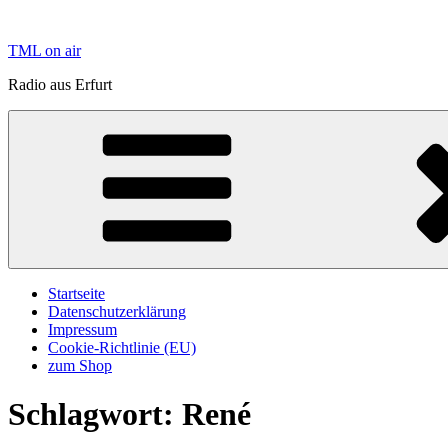
Zum
Inhalt
TML on air
springen
Radio aus Erfurt
Startseite
Datenschutzerklärung
Impressum
Cookie-Richtlinie (EU)
zum Shop
Schlagwort:
René