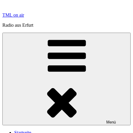
Zum
Inhalt
TML on air
springen
Radio aus Erfurt
Menü
Startseite