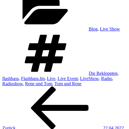
Blog
,
Live Show
Schlagwörter
Die Bekloppten
,
flashbass
,
Flashbass.fm
,
Live
,
Live Event
,
LiveShow
,
Radio
,
Radioshow
,
Rene und Tom
,
Tom und Rene
Beitragsnavigation
Vorheriger
Beitrag
Zurück
22.04.2022