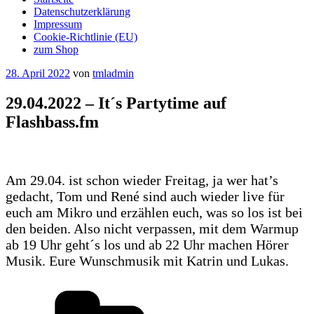
Datenschutzerklärung
Impressum
Cookie-Richtlinie (EU)
zum Shop
Veröffentlicht
28. April 2022
von
tmladmin
am
29.04.2022 – It´s Partytime auf
Flashbass.fm
Am 29.04. ist schon wieder Freitag, ja wer hat’s
gedacht, Tom und René sind auch wieder live für
euch am Mikro und erzählen euch, was so los ist bei
den beiden. Also nicht verpassen, mit dem Warmup
ab 19 Uhr geht´s los und ab 22 Uhr machen Hörer
Musik. Eure Wunschmusik mit Katrin und Lukas.
Kategorien