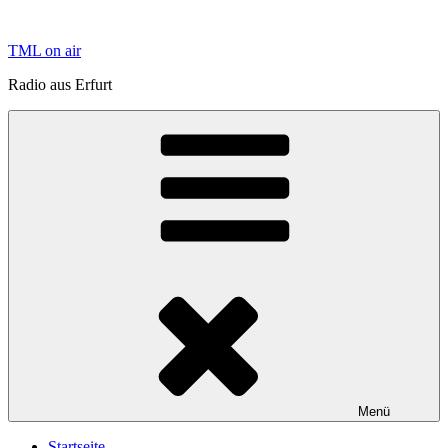
Zum
Inhalt
TML on air
springen
Radio aus Erfurt
Menü
Startseite