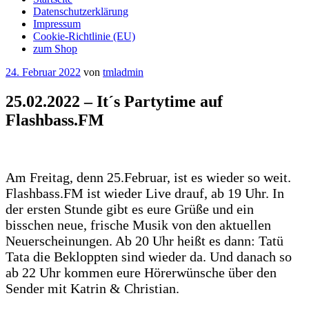
Datenschutzerklärung
Impressum
Cookie-Richtlinie (EU)
zum Shop
Veröffentlicht
24. Februar 2022
von
tmladmin
am
25.02.2022 – It´s Partytime auf
Flashbass.FM
Am Freitag, denn 25.Februar, ist es wieder so weit.
Flashbass.FM ist wieder Live drauf, ab 19 Uhr. In
der ersten Stunde gibt es eure Grüße und ein
bisschen neue, frische Musik von den aktuellen
Neuerscheinungen. Ab 20 Uhr heißt es dann: Tatü
Tata die Bekloppten sind wieder da. Und danach so
ab 22 Uhr kommen eure Hörerwünsche über den
Sender mit Katrin & Christian.