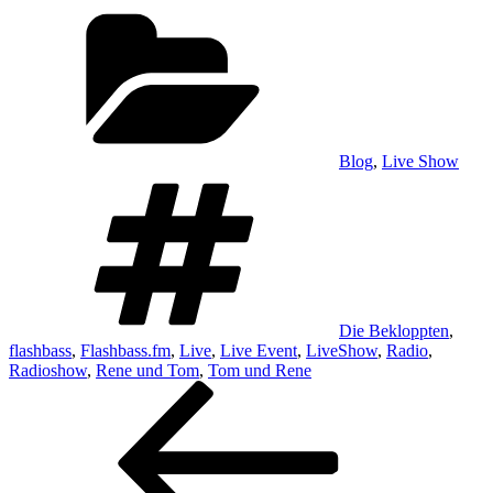
Kategorien
Blog
,
Live Show
Schlagwörter
Die Bekloppten
,
flashbass
,
Flashbass.fm
,
Live
,
Live Event
,
LiveShow
,
Radio
,
Radioshow
,
Rene und Tom
,
Tom und Rene
Beitragsnavigation
Vorheriger
Beitrag