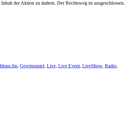
d Inhalt der Aktion zu ändern. Der Rechtsweg ist ausgeschlossen.
shbass.fm
,
Gewinnspiel
,
Live
,
Live Event
,
LiveShow
,
Radio
,