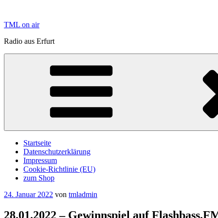
Zum
Inhalt
TML on air
springen
Radio aus Erfurt
Startseite
Datenschutzerklärung
Impressum
Cookie-Richtlinie (EU)
zum Shop
Veröffentlicht
24. Januar 2022
von
tmladmin
am
28.01.2022 – Gewinnspiel auf Flashbass.F