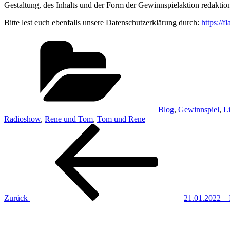
Gestaltung, des Inhalts und der Form der Gewinnspielaktion redaktione
Bitte lest euch ebenfalls unsere Datenschutzerklärung durch:
https://
Kategorien
Blog
,
Gewinnspiel
,
L
Radioshow
,
Rene und Tom
,
Tom und Rene
Beitragsnavigation
Vorheriger
Beitrag
Zurück
21.01.2022 – 
Nächster
Beitrag