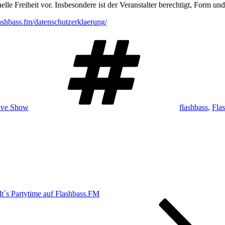
lle Freiheit vor. Insbesondere ist der Veranstalter berechtigt, Form un
flashbass.fm/datenschutzerklaerung/
Schlagwörter
ive Show
flashbass
,
Fla
It´s Partytime auf Flashbass.FM