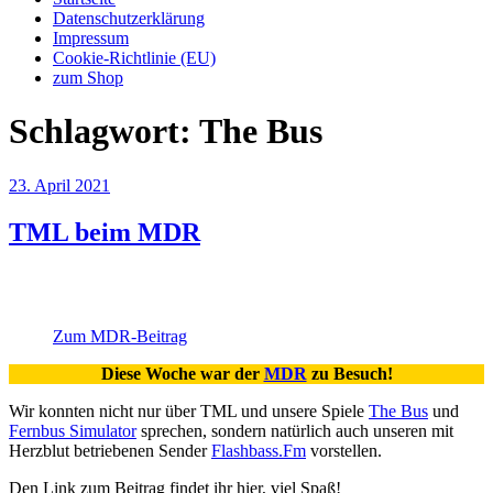
Datenschutzerklärung
Impressum
Cookie-Richtlinie (EU)
zum Shop
Schlagwort:
The Bus
Veröffentlicht
23. April 2021
am
TML beim MDR
Zum MDR-Beitrag
Diese Woche war der
MDR
zu Besuch!
Wir konnten nicht nur über TML und unsere Spiele
The Bus
und
Fernbus Simulator
sprechen, sondern natürlich auch unseren mit
Herzblut betriebenen Sender
Flashbass.Fm
vorstellen.
Den Link zum Beitrag findet ihr hier, viel Spaß!