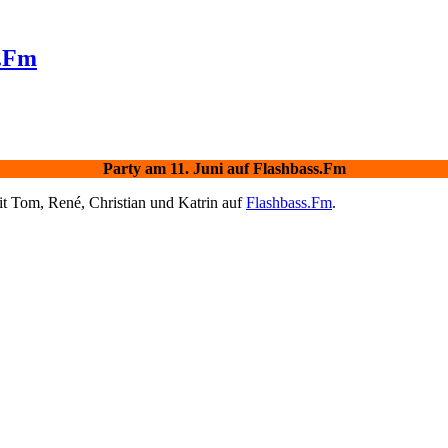
s.Fm
Party am 11. Juni auf Flashbass.Fm
t Tom, René, Christian und Katrin auf
Flashbass.Fm
.