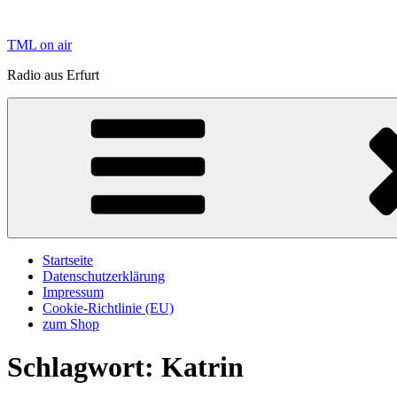
Zum
Inhalt
TML on air
springen
Radio aus Erfurt
Startseite
Datenschutzerklärung
Impressum
Cookie-Richtlinie (EU)
zum Shop
Schlagwort:
Katrin