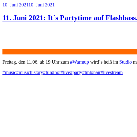
Veröffentlicht
10. Juni 2021
10. Juni 2021
am
11. Juni 2021: It´s Partytime auf Flashbas
Freitag, den 11.06. ab 19 Uhr zum
#Warmup
wird´s heiß im
Studio
mi
#music
#musichistory
#fun
#hot
#live
#party
#tmlonair
#livestream