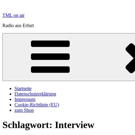
Zum
Inhalt
TML on air
springen
Radio aus Erfurt
Startseite
Datenschutzerklärung
Impressum
Cookie-Richtlinie (EU)
zum Shop
Schlagwort:
Interview