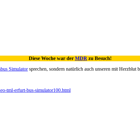
Diese Woche war der
MDR
zu Besuch!
nbus Simulator
sprechen, sondern natürlich auch unseren mit Herzblut 
deo-tml-erfurt-bus-simulator100.html