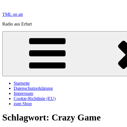
Zum
Inhalt
TML on air
springen
Radio aus Erfurt
Startseite
Datenschutzerklärung
Impressum
Cookie-Richtlinie (EU)
zum Shop
Schlagwort:
Crazy Game