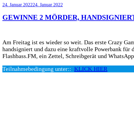
Veröffentlicht
24. Januar 2022
24. Januar 2022
am
GEWINNE 2 MÖRDER, HANDSIGNIERT
Am Freitag ist es wieder so weit. Das erste Crazy 
handsigniert und dazu eine kraftvolle Powerbank für 
Flashbass.FM, ein Zettel, Schreibgerät und WhatsApp
Teilnahmebedingung unter::
KLICK HIER